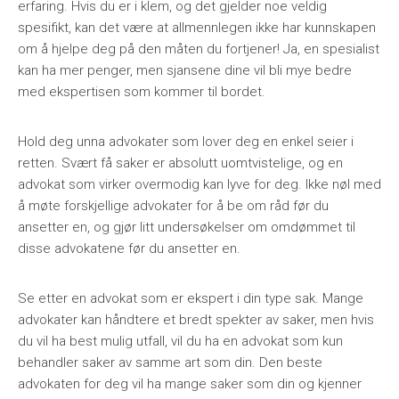
erfaring. Hvis du er i klem, og det gjelder noe veldig
spesifikt, kan det være at allmennlegen ikke har kunnskapen
om å hjelpe deg på den måten du fortjener! Ja, en spesialist
kan ha mer penger, men sjansene dine vil bli mye bedre
med ekspertisen som kommer til bordet.
Hold deg unna advokater som lover deg en enkel seier i
retten. Svært få saker er absolutt uomtvistelige, og en
advokat som virker overmodig kan lyve for deg. Ikke nøl med
å møte forskjellige advokater for å be om råd før du
ansetter en, og gjør litt undersøkelser om omdømmet til
disse advokatene før du ansetter en.
Se etter en advokat som er ekspert i din type sak. Mange
advokater kan håndtere et bredt spekter av saker, men hvis
du vil ha best mulig utfall, vil du ha en advokat som kun
behandler saker av samme art som din. Den beste
advokaten for deg vil ha mange saker som din og kjenner