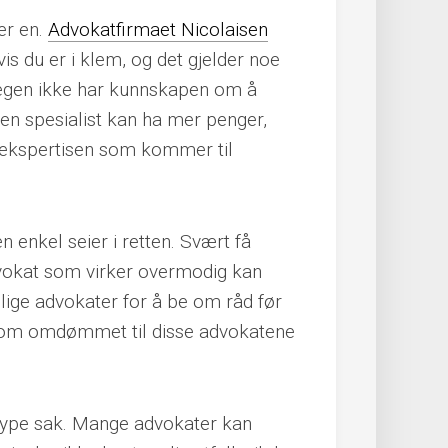
er en.
Advokatfirmaet Nicolaisen
is du er i klem, og det gjelder noe
nlegen ikke har kunnskapen om å
 en spesialist kan ha mer penger,
 ekspertisen som kommer til
enkel seier i retten. Svært få
dvokat som virker overmodig kan
llige advokater for å be om råd før
er om omdømmet til disse advokatene
 type sak. Mange advokater kan