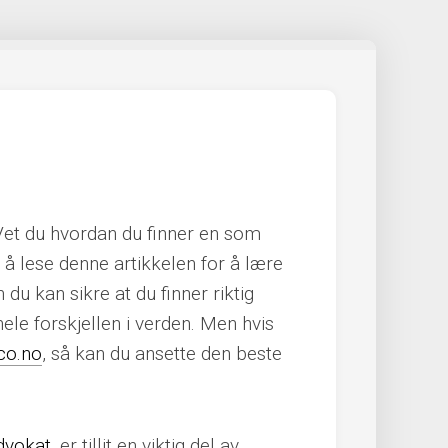
 Vet du hvordan du finner en som
e å lese denne artikkelen for å lære
u kan sikre at du finner riktig
hele forskjellen i verden. Men hvis
co.no
, så kan du ansette den beste
advokat
, er tillit en viktig del av