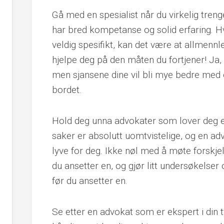
Gå med en spesialist når du virkelig treng
har bred kompetanse og solid erfaring. Hv
veldig spesifikt, kan det være at allmen
hjelpe deg på den måten du fortjener! Ja,
men sjansene dine vil bli mye bedre med
bordet.
Hold deg unna advokater som lover deg en 
saker er absolutt uomtvistelige, og en a
lyve for deg. Ikke nøl med å møte forskje
du ansetter en, og gjør litt undersøkels
før du ansetter en.
Se etter en advokat som er ekspert i din