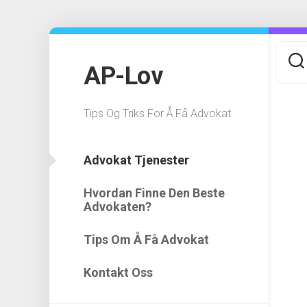
Skip
to
content
AP-Lov
Tips Og Triks For Å Få Advokat
Advokat Tjenester
Hvordan Finne Den Beste
Advokaten?
Tips Om Å Få Advokat
Kontakt Oss