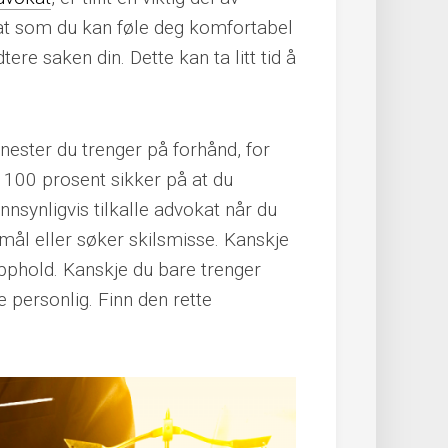
kat som du kan føle deg komfortabel
ere saken din. Dette kan ta litt tid å
enester du trenger på forhånd, for
u 100 prosent sikker på at du
nnsynligvis tilkalle advokat når du
ksmål eller søker skilsmisse. Kanskje
opphold. Kanskje du bare trenger
e personlig. Finn den rette