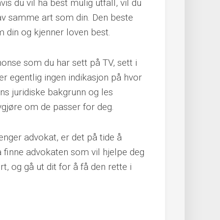
s du vil ha best mulig utfall, vil du
av samme art som din. Den beste
 din og kjenner loven best.
nonse som du har sett på TV, sett i
er egentlig ingen indikasjon på hvor
s juridiske bakgrunn og les
vgjøre om de passer for deg.
enger advokat, er det på tide å
å finne advokaten som vil hjelpe deg
, og gå ut dit for å få den rette i