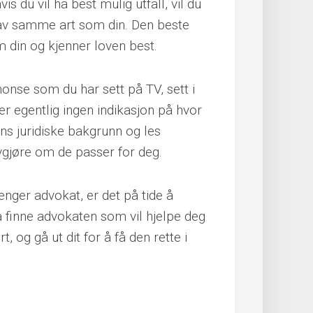
s du vil ha best mulig utfall, vil du
av samme art som din. Den beste
 din og kjenner loven best.
nonse som du har sett på TV, sett i
er egentlig ingen indikasjon på hvor
s juridiske bakgrunn og les
vgjøre om de passer for deg.
enger advokat, er det på tide å
å finne advokaten som vil hjelpe deg
, og gå ut dit for å få den rette i