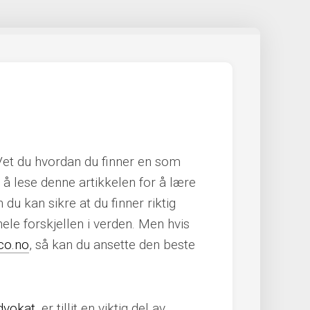
 Vet du hvordan du finner en som
e å lese denne artikkelen for å lære
u kan sikre at du finner riktig
hele forskjellen i verden. Men hvis
co.no
, så kan du ansette den beste
advokat
, er tillit en viktig del av