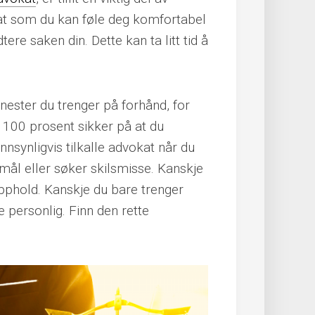
kat som du kan føle deg komfortabel
ere saken din. Dette kan ta litt tid å
enester du trenger på forhånd, for
u 100 prosent sikker på at du
nnsynligvis tilkalle advokat når du
ksmål eller søker skilsmisse. Kanskje
opphold. Kanskje du bare trenger
e personlig. Finn den rette