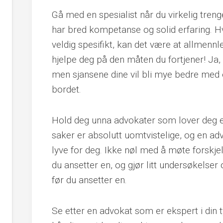
Gå med en spesialist når du virkelig treng
har bred kompetanse og solid erfaring. Hv
veldig spesifikt, kan det være at allmen
hjelpe deg på den måten du fortjener! Ja,
men sjansene dine vil bli mye bedre med
bordet.
Hold deg unna advokater som lover deg en 
saker er absolutt uomtvistelige, og en a
lyve for deg. Ikke nøl med å møte forskje
du ansetter en, og gjør litt undersøkels
før du ansetter en.
Se etter en advokat som er ekspert i din