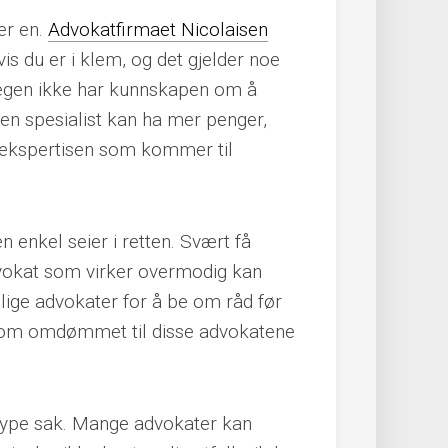
er en.
Advokatfirmaet Nicolaisen
is du er i klem, og det gjelder noe
nlegen ikke har kunnskapen om å
 en spesialist kan ha mer penger,
 ekspertisen som kommer til
enkel seier i retten. Svært få
dvokat som virker overmodig kan
llige advokater for å be om råd før
er om omdømmet til disse advokatene
 type sak. Mange advokater kan