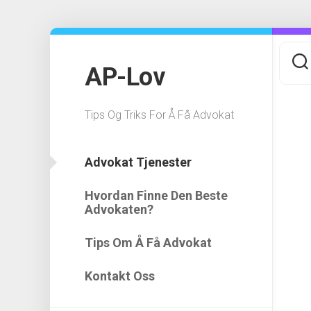
Skip
to
content
AP-Lov
Tips Og Triks For Å Få Advokat
Advokat Tjenester
Hvordan Finne Den Beste
Advokaten?
Tips Om Å Få Advokat
Kontakt Oss