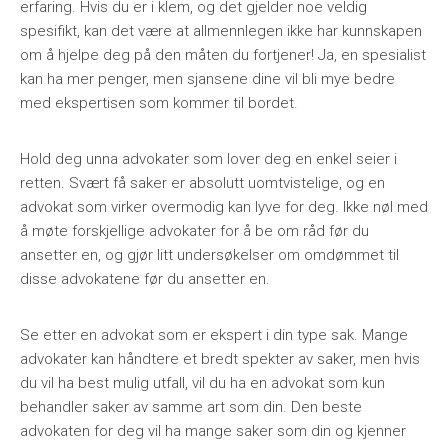
erfaring. Hvis du er i klem, og det gjelder noe veldig
spesifikt, kan det være at allmennlegen ikke har kunnskapen
om å hjelpe deg på den måten du fortjener! Ja, en spesialist
kan ha mer penger, men sjansene dine vil bli mye bedre
med ekspertisen som kommer til bordet.
Hold deg unna advokater som lover deg en enkel seier i
retten. Svært få saker er absolutt uomtvistelige, og en
advokat som virker overmodig kan lyve for deg. Ikke nøl med
å møte forskjellige advokater for å be om råd før du
ansetter en, og gjør litt undersøkelser om omdømmet til
disse advokatene før du ansetter en.
Se etter en advokat som er ekspert i din type sak. Mange
advokater kan håndtere et bredt spekter av saker, men hvis
du vil ha best mulig utfall, vil du ha en advokat som kun
behandler saker av samme art som din. Den beste
advokaten for deg vil ha mange saker som din og kjenner