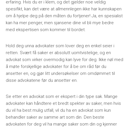
erfaring. Hvis du er i klem, og det gjelder noe veldig
spesifikt, kan det være at allmennlegen ikke har kunnskapen
om å hjelpe deg på den måten du fortjener! Ja, en spesialist
kan ha mer penger, men sjansene dine vil bli mye bedre
med ekspertisen som kommer til bordet.
Hold deg unna advokater som lover deg en enkel seier i
retten. Svært få saker er absolutt uomtvistelige, og en
advokat som virker overmodig kan lyve for deg. Ikke nøl med
å møte forskjellige advokater for å be om råd før du
ansetter en, og gjør litt undersøkelser om omdømmet til
disse advokatene før du ansetter en.
Se etter en advokat som er ekspert i din type sak. Mange
advokater kan håndtere et bredt spekter av saker, men hvis
du vil ha best mulig utfall, vil du ha en advokat som kun
behandler saker av samme art som din. Den beste
advokaten for deg vil ha mange saker som din og kjenner