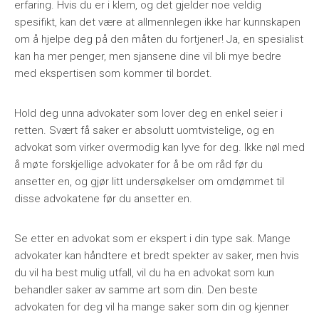
erfaring. Hvis du er i klem, og det gjelder noe veldig
spesifikt, kan det være at allmennlegen ikke har kunnskapen
om å hjelpe deg på den måten du fortjener! Ja, en spesialist
kan ha mer penger, men sjansene dine vil bli mye bedre
med ekspertisen som kommer til bordet.
Hold deg unna advokater som lover deg en enkel seier i
retten. Svært få saker er absolutt uomtvistelige, og en
advokat som virker overmodig kan lyve for deg. Ikke nøl med
å møte forskjellige advokater for å be om råd før du
ansetter en, og gjør litt undersøkelser om omdømmet til
disse advokatene før du ansetter en.
Se etter en advokat som er ekspert i din type sak. Mange
advokater kan håndtere et bredt spekter av saker, men hvis
du vil ha best mulig utfall, vil du ha en advokat som kun
behandler saker av samme art som din. Den beste
advokaten for deg vil ha mange saker som din og kjenner