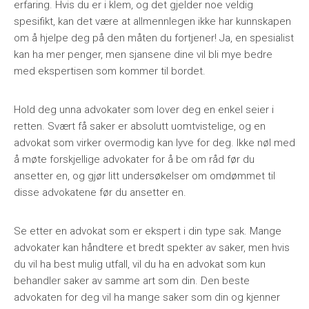
erfaring. Hvis du er i klem, og det gjelder noe veldig
spesifikt, kan det være at allmennlegen ikke har kunnskapen
om å hjelpe deg på den måten du fortjener! Ja, en spesialist
kan ha mer penger, men sjansene dine vil bli mye bedre
med ekspertisen som kommer til bordet.
Hold deg unna advokater som lover deg en enkel seier i
retten. Svært få saker er absolutt uomtvistelige, og en
advokat som virker overmodig kan lyve for deg. Ikke nøl med
å møte forskjellige advokater for å be om råd før du
ansetter en, og gjør litt undersøkelser om omdømmet til
disse advokatene før du ansetter en.
Se etter en advokat som er ekspert i din type sak. Mange
advokater kan håndtere et bredt spekter av saker, men hvis
du vil ha best mulig utfall, vil du ha en advokat som kun
behandler saker av samme art som din. Den beste
advokaten for deg vil ha mange saker som din og kjenner