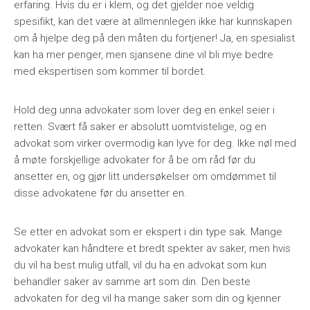
erfaring. Hvis du er i klem, og det gjelder noe veldig
spesifikt, kan det være at allmennlegen ikke har kunnskapen
om å hjelpe deg på den måten du fortjener! Ja, en spesialist
kan ha mer penger, men sjansene dine vil bli mye bedre
med ekspertisen som kommer til bordet.
Hold deg unna advokater som lover deg en enkel seier i
retten. Svært få saker er absolutt uomtvistelige, og en
advokat som virker overmodig kan lyve for deg. Ikke nøl med
å møte forskjellige advokater for å be om råd før du
ansetter en, og gjør litt undersøkelser om omdømmet til
disse advokatene før du ansetter en.
Se etter en advokat som er ekspert i din type sak. Mange
advokater kan håndtere et bredt spekter av saker, men hvis
du vil ha best mulig utfall, vil du ha en advokat som kun
behandler saker av samme art som din. Den beste
advokaten for deg vil ha mange saker som din og kjenner