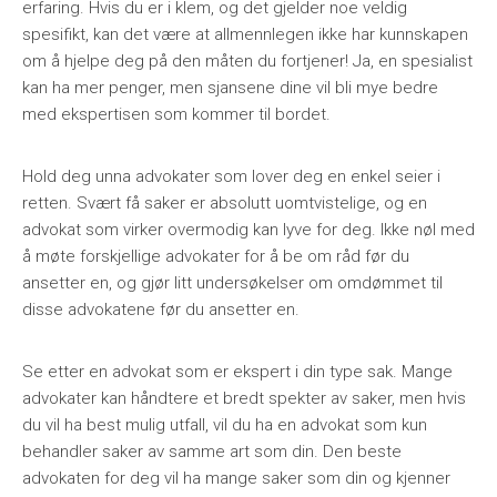
erfaring. Hvis du er i klem, og det gjelder noe veldig
spesifikt, kan det være at allmennlegen ikke har kunnskapen
om å hjelpe deg på den måten du fortjener! Ja, en spesialist
kan ha mer penger, men sjansene dine vil bli mye bedre
med ekspertisen som kommer til bordet.
Hold deg unna advokater som lover deg en enkel seier i
retten. Svært få saker er absolutt uomtvistelige, og en
advokat som virker overmodig kan lyve for deg. Ikke nøl med
å møte forskjellige advokater for å be om råd før du
ansetter en, og gjør litt undersøkelser om omdømmet til
disse advokatene før du ansetter en.
Se etter en advokat som er ekspert i din type sak. Mange
advokater kan håndtere et bredt spekter av saker, men hvis
du vil ha best mulig utfall, vil du ha en advokat som kun
behandler saker av samme art som din. Den beste
advokaten for deg vil ha mange saker som din og kjenner