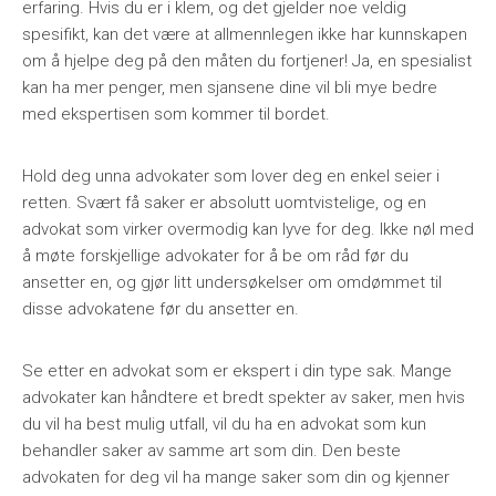
erfaring. Hvis du er i klem, og det gjelder noe veldig
spesifikt, kan det være at allmennlegen ikke har kunnskapen
om å hjelpe deg på den måten du fortjener! Ja, en spesialist
kan ha mer penger, men sjansene dine vil bli mye bedre
med ekspertisen som kommer til bordet.
Hold deg unna advokater som lover deg en enkel seier i
retten. Svært få saker er absolutt uomtvistelige, og en
advokat som virker overmodig kan lyve for deg. Ikke nøl med
å møte forskjellige advokater for å be om råd før du
ansetter en, og gjør litt undersøkelser om omdømmet til
disse advokatene før du ansetter en.
Se etter en advokat som er ekspert i din type sak. Mange
advokater kan håndtere et bredt spekter av saker, men hvis
du vil ha best mulig utfall, vil du ha en advokat som kun
behandler saker av samme art som din. Den beste
advokaten for deg vil ha mange saker som din og kjenner